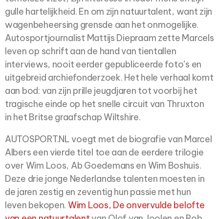
gulle hartelijkheid. En om zijn natuurtalent, want zijn
wagenbeheersing grensde aan het onmogelijke.
Autosportjournalist Mattijs Diepraam zette Marcels
leven op schrift aan de hand van tientallen
interviews, nooit eerder gepubliceerde foto’s en
uitgebreid archiefonderzoek. Het hele verhaal komt
aan bod: van zijn prille jeugdjaren tot voorbij het
tragische einde op het snelle circuit van Thruxton
in het Britse graafschap Wiltshire.
AUTOSPORT.NL voegt met de biografie van Marcel
Albers een vierde titel toe aan de eerdere
trilogie
over Wim Loos, Ab Goedemans en Wim Boshuis.
Deze drie jonge Nederlandse
talenten moesten in
de jaren zestig en zeventig hun passie met hun
leven bekopen.
Wim
Loos, De onvervulde belofte
van een natuurtalent
van Olof van Joolen en Rob